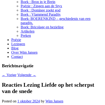
Boek : Bron in je Brein
Poëzie : Zingen aan de Styx
Boek : Dominee zoekt god
Boek : Vlammend Paradijs
Boek: BOERENKIND – geschiedenis van een
paradijs.
Boek: Bricolage en bezieling
Artikelen
Preken
Poëzie
Lezingen
Blog
Over Wim Jansen
Contact
Berichtnavigatie
←
Vorige
Volgende
→
Reacties Lezing Liefde op het scherpst
van de snede
Posted on
1 oktober 2024
by
Wim Jansen