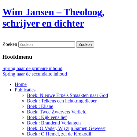
Wim Jansen – Theoloog,
schrijver en dichter
Zoeken
Hoofdmenu
Spring naar de primaire inhoud
Spring naar de secundaire inhoud
Home
Publicaties
Boek: Nieuwe Erpels Smaakten naar God
Boek : Telkens een lichtkring dieper
Boek : Eliane
Boek: Twee Zwervers Verliefd
Boek : Kijk eens lief
Boek : Brandend Verlangen
Boek: O Vader, Wij zijn Samen Geweest
Boek : O Hemel, zei de Krokodil