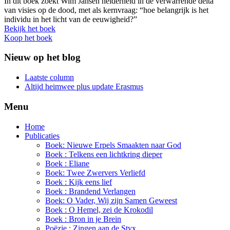
In dit boek zoekt Wim Jansen helderheid in de verwarrende delta
van visies op de dood, met als kernvraag: “hoe belangrijk is het
individu in het licht van de eeuwigheid?”
Bekijk het boek
Koop het boek
Nieuw op het blog
Laatste column
Altijd heimwee plus update Erasmus
Menu
Home
Publicaties
Boek: Nieuwe Erpels Smaakten naar God
Boek : Telkens een lichtkring dieper
Boek : Eliane
Boek: Twee Zwervers Verliefd
Boek : Kijk eens lief
Boek : Brandend Verlangen
Boek: O Vader, Wij zijn Samen Geweest
Boek : O Hemel, zei de Krokodil
Boek : Bron in je Brein
Poëzie : Zingen aan de Styx