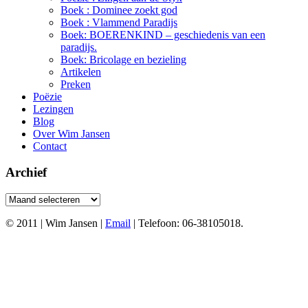
Boek : Dominee zoekt god
Boek : Vlammend Paradijs
Boek: BOERENKIND – geschiedenis van een
paradijs.
Boek: Bricolage en bezieling
Artikelen
Preken
Poëzie
Lezingen
Blog
Over Wim Jansen
Contact
Archief
Archief
© 2011 | Wim Jansen |
Email
| Telefoon: 06-38105018.