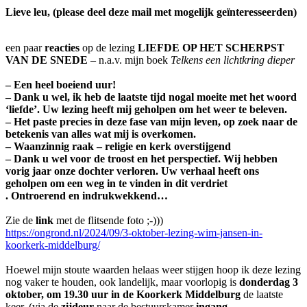
Lieve leu, (please deel deze mail met mogelijk geïnteresseerden)
een paar
reacties
op de lezing
LIEFDE OP HET SCHERPST
VAN DE SNEDE
– n.a.v. mijn boek
Telkens een lichtkring dieper
– Een heel boeiend uur!
– Dank u wel, ik heb de laatste tijd nogal moeite met het woord
‘liefde’. Uw lezing heeft mij geholpen om het weer te beleven.
– Het paste precies in deze fase van mijn leven, op zoek naar de
betekenis van alles wat mij is overkomen.
– Waanzinnig raak – religie en kerk overstijgend
– Dank u wel voor de troost en het perspectief. Wij hebben
vorig jaar onze dochter verloren. Uw verhaal heeft ons
geholpen om een weg in te vinden in dit verdriet
. Ontroerend en indrukwekkend…
Zie de
link
met de flitsende foto ;-)))
https://ongrond.nl/2024/09/3-oktober-lezing-wim-jansen-in-
koorkerk-middelburg/
Hoewel mijn stoute waarden helaas weer stijgen hoop ik deze lezing
nog vaker te houden, ook landelijk, maar voorlopig is
donderdag 3
oktober, om 19.30 uur in de Koorkerk Middelburg
de laatste
keer. (via de
zijdeur
naar de bestuurskamer
ingang