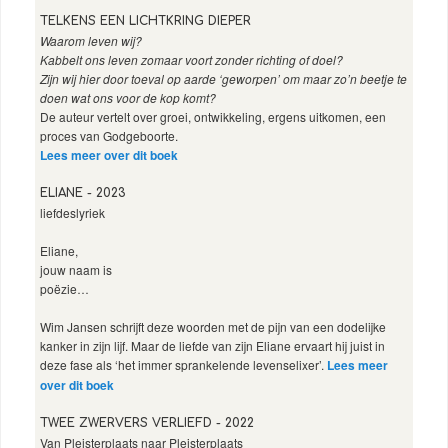
TELKENS EEN LICHTKRING DIEPER
Waarom leven wij?
Kabbelt ons leven zomaar voort zonder richting of doel?
Zijn wij hier door toeval op aarde ‘geworpen’ om maar zo’n beetje te
doen wat ons voor de kop komt?
De auteur vertelt over groei, ontwikkeling, ergens uitkomen, een
proces van Godgeboorte.
Lees meer over dit boek
ELIANE - 2023
liefdeslyriek
Eliane,
jouw naam is
poëzie…
Wim Jansen schrijft deze woorden met de pijn van een dodelijke
kanker in zijn lijf. Maar de liefde van zijn Eliane ervaart hij juist in
deze fase als ‘het immer sprankelende levenselixer’.
Lees meer
over dit boek
TWEE ZWERVERS VERLIEFD - 2022
Van Pleisterplaats naar Pleisterplaats