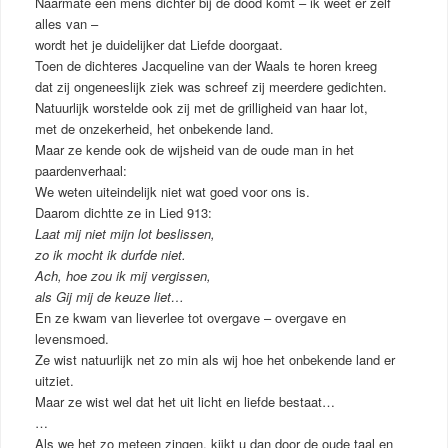
Naarmate een mens dichter bij de dood komt – ik weet er zelf
alles van –
wordt het je duidelijker dat Liefde doorgaat.
Toen de dichteres Jacqueline van der Waals te horen kreeg
dat zij ongeneeslijk ziek was schreef zij meerdere gedichten.
Natuurlijk worstelde ook zij met de grilligheid van haar lot,
met de onzekerheid, het onbekende land.
Maar ze kende ook de wijsheid van de oude man in het
paardenverhaal:
We weten uiteindelijk niet wat goed voor ons is.
Daarom dichtte ze in Lied 913:
Laat mij niet mijn lot beslissen,
zo ik mocht ik durfde niet.
Ach, hoe zou ik mij vergissen,
als Gij mij de keuze liet…
En ze kwam van lieverlee tot overgave – overgave en
levensmoed.
Ze wist natuurlijk net zo min als wij hoe het onbekende land er
uitziet.
Maar ze wist wel dat het uit licht en liefde bestaat…
…
Als we het zo meteen zingen, kijkt u dan door de oude taal en