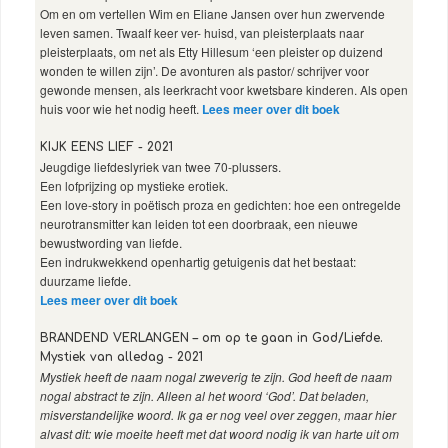
Om en om vertellen Wim en Eliane Jansen over hun zwervende
leven samen. Twaalf keer ver- huisd, van pleisterplaats naar
pleisterplaats, om net als Etty Hillesum ‘een pleister op duizend
wonden te willen zijn’. De avonturen als pastor/ schrijver voor
gewonde mensen, als leerkracht voor kwetsbare kinderen. Als open
huis voor wie het nodig heeft.
Lees meer over dit boek
KIJK EENS LIEF - 2021
Jeugdige liefdeslyriek van twee 70-plussers.
Een lofprijzing op mystieke erotiek.
Een love-story in poëtisch proza en gedichten: hoe een ontregelde
neurotransmitter kan leiden tot een doorbraak, een nieuwe
bewustwording van liefde.
Een indrukwekkend openhartig getuigenis dat het bestaat:
duurzame liefde.
Lees meer over dit boek
BRANDEND VERLANGEN – om op te gaan in God/Liefde.
Mystiek van alledag - 2021
Mystiek heeft de naam nogal zweverig te zijn. God heeft de naam
nogal abstract te zijn. Alleen al het woord ‘God’. Dat beladen,
misverstandelijke woord. Ik ga er nog veel over zeggen, maar hier
alvast dit: wie moeite heeft met dat woord nodig ik van harte uit om