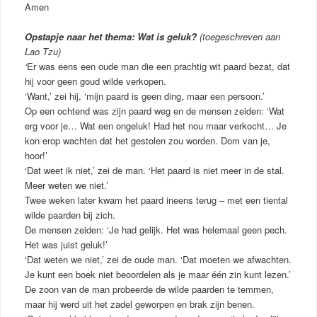
Amen
Opstapje naar het thema: Wat is geluk?
(toegeschreven aan
Lao Tzu)
‘
Er was eens een oude man die een prachtig wit paard bezat, dat
hij voor geen goud wilde verkopen.
‘Want,’ zei hij, ‘mijn paard is geen ding, maar een persoon.’
Op een ochtend was zijn paard weg en de mensen zeiden: ‘Wat
erg voor je… Wat een ongeluk! Had het nou maar verkocht… Je
kon erop wachten dat het gestolen zou worden. Dom van je,
hoor!’
‘Dat weet ik niet,’ zei de man. ‘Het paard is niet meer in de stal.
Meer weten we niet.’
Twee weken later kwam het paard ineens terug – met een tiental
wilde paarden bij zich.
De mensen zeiden: ‘Je had gelijk. Het was helemaal geen pech.
Het was juist geluk!’
‘Dat weten we niet,’ zei de oude man. ‘Dat moeten we afwachten.
Je kunt een boek niet beoordelen als je maar één zin kunt lezen.’
De zoon van de man probeerde de wilde paarden te temmen,
maar hij werd uit het zadel geworpen en brak zijn benen.