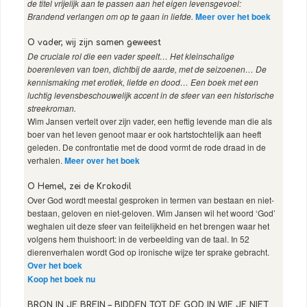
de titel vrijelijk aan te passen aan het eigen levensgevoel:
Brandend verlangen om op te gaan in liefde.
Meer over het boek
O vader, wij zijn samen geweest
De cruciale rol die een vader speelt… Het kleinschalige
boerenleven van toen, dichtbij de aarde, met de seizoenen… De
kennismaking met erotiek, liefde en dood… Een boek met een
luchtig levensbeschouwelijk accent in de sfeer van een historische
streekroman.
Wim Jansen vertelt over zijn vader, een heftig levende man die als
boer van het leven genoot maar er ook hartstochtelijk aan heeft
geleden. De confrontatie met de dood vormt de rode draad in de
verhalen.
Meer over het boek
O Hemel, zei de Krokodil
Over God wordt meestal gesproken in termen van bestaan en niet-
bestaan, geloven en niet-geloven. Wim Jansen wil het woord ‘God’
weghalen uit deze sfeer van feitelijkheid en het brengen waar het
volgens hem thuishoort: in de verbeelding van de taal. In 52
dierenverhalen wordt God op ironische wijze ter sprake gebracht.
Over het boek
Koop het boek nu
BRON IN JE BREIN – BIDDEN TOT DE GOD IN WIE JE NIET