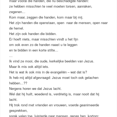
maar vooral die handen, die nu beschadigde handen:
ze hebben misschien te veel moeten torsen, aanraken,
zegenen…
Kom maar, zeggen die handen, kom maar bij mij.
Het zijn handen die openstaan, open naar de mensen, open naar
de hemel.
Het zijn ook handen die bidden.
Er hoeft niets, maar misschien vindt u het fijn
om ook even zo de handen naast u te leggen
en te bidden in een korte stilte…
…
Ik vind ze mooi, die oude, kerkelijke beelden van Jezus.
Maar ik mis ook altijd iets.
Het is wat ik ook mis in de evangeliën – wat dat is?
Ik heb mij altijd afgevraagd: Jezus moet toch ook gelachen
hebben…??
Nergens horen we dat Jezus lacht.
Wel dat hij huilt, woedend is, verdrietig is, maar nooit dat hij
lacht.
Hij trok rond met vrienden en vrouwen, voerde geanimeerde
gesprekken,
sprak velen toe, luisterde naar mensen, genas hen, kortom: