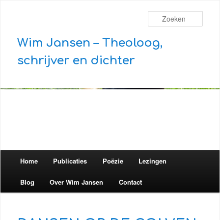
Zoek
Wim Jansen – Theoloog,
schrijver en dichter
Hoofdmenu
Home
Spring naar de primaire inhoud
Spring naar de secundaire inhoud
Publicaties
Poëzie
Lezingen
Blog
Over Wim Jansen
Contact