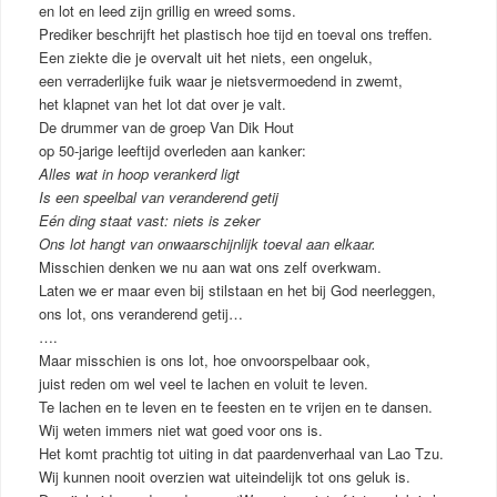
en lot en leed zijn grillig en wreed soms.
Prediker beschrijft het plastisch hoe tijd en toeval ons treffen.
Een ziekte die je overvalt uit het niets, een ongeluk,
een verraderlijke fuik waar je nietsvermoedend in zwemt,
het klapnet van het lot dat over je valt.
De drummer van de groep Van Dik Hout
op 50-jarige leeftijd overleden aan kanker:
Alles wat in hoop verankerd ligt
Is een speelbal van veranderend getij
Eén ding staat vast: niets is zeker
Ons lot hangt van onwaarschijnlijk toeval aan elkaar.
Misschien denken we nu aan wat ons zelf overkwam.
Laten we er maar even bij stilstaan en het bij God neerleggen,
ons lot, ons veranderend getij…
….
Maar misschien is ons lot, hoe onvoorspelbaar ook,
juist reden om wel veel te lachen en voluit te leven.
Te lachen en te leven en te feesten en te vrijen en te dansen.
Wij weten immers niet wat goed voor ons is.
Het komt prachtig tot uiting in dat paardenverhaal van Lao Tzu.
Wij kunnen nooit overzien wat uiteindelijk tot ons geluk is.