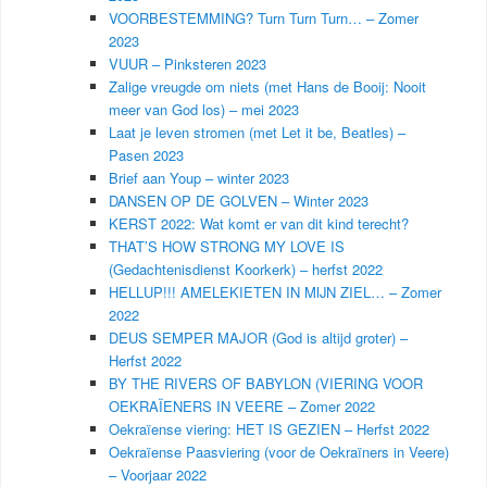
VOORBESTEMMING? Turn Turn Turn… – Zomer
2023
VUUR – Pinksteren 2023
Zalige vreugde om niets (met Hans de Booij: Nooit
meer van God los) – mei 2023
Laat je leven stromen (met Let it be, Beatles) –
Pasen 2023
Brief aan Youp – winter 2023
DANSEN OP DE GOLVEN – Winter 2023
KERST 2022: Wat komt er van dit kind terecht?
THAT’S HOW STRONG MY LOVE IS
(Gedachtenisdienst Koorkerk) – herfst 2022
HELLUP!!! AMELEKIETEN IN MIJN ZIEL… – Zomer
2022
DEUS SEMPER MAJOR (God is altijd groter) –
Herfst 2022
BY THE RIVERS OF BABYLON (VIERING VOOR
OEKRAÏENERS IN VEERE – Zomer 2022
Oekraïense viering: HET IS GEZIEN – Herfst 2022
Oekraïense Paasviering (voor de Oekraïners in Veere)
– Voorjaar 2022