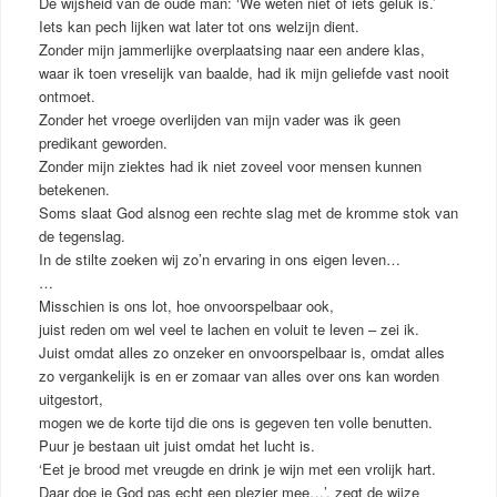
De wijsheid van de oude man: ‘We weten niet of iets geluk is.’
Iets kan pech lijken wat later tot ons welzijn dient.
Zonder mijn jammerlijke overplaatsing naar een andere klas,
waar ik toen vreselijk van baalde, had ik mijn geliefde vast nooit
ontmoet.
Zonder het vroege overlijden van mijn vader was ik geen
predikant geworden.
Zonder mijn ziektes had ik niet zoveel voor mensen kunnen
betekenen.
Soms slaat God alsnog een rechte slag met de kromme stok van
de tegenslag.
In de stilte zoeken wij zo’n ervaring in ons eigen leven…
…
Misschien is ons lot, hoe onvoorspelbaar ook,
juist reden om wel veel te lachen en voluit te leven – zei ik.
Juist omdat alles zo onzeker en onvoorspelbaar is, omdat alles
zo vergankelijk is en er zomaar van alles over ons kan worden
uitgestort,
mogen we de korte tijd die ons is gegeven ten volle benutten.
Puur je bestaan uit juist omdat het lucht is.
‘Eet je brood met vreugde en drink je wijn met een vrolijk hart.
Daar doe je God pas echt een plezier mee…’, zegt de wijze