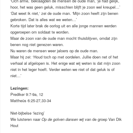
‘Och arme,’ beklaagden de mensen de oude man, ‘je had gelijk,
hoor, het was geen geluk, misschien blijft je zoon wel kreupel…’
‘Dat weet ik niet,‘ zei de oude man. ‘Mijn zoon heeft zijn benen
gebroken. Dat is alles wat we weten…’
Korte tijd later brak de oorlog uit en alle jonge mannen werden
opgeroepen om soldaat te worden.
Maar de zoon van de oude man mocht thuisblijven, omdat zijn
benen nog niet genezen waren.
Nu waren de mensen weer jaloers op de oude man.
Maar hij zei: ‘Houd toch op met oordelen. Jullie doen net of het
verhaal al afgelopen is. Het enige wat wij weten is dat mijn zoon
niet in het leger hoeft. Verder weten we niet of dat geluk is of
niet…’
Lezingen:
Prediker 9:7-9a, 12
Mattheüs 6:25-27,33-34
Niet-bijbelse ‘lezing’
We luisteren naar
Op de golven dansen wij
van de groep Van Dik
Hout