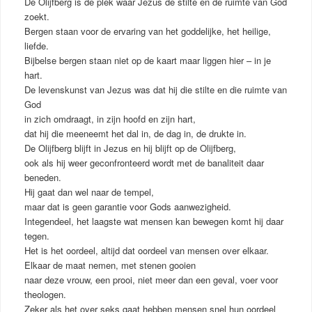
De Olijfberg is de plek waar Jezus de stilte en de ruimte van God
zoekt.
Bergen staan voor de ervaring van het goddelijke, het heilige,
liefde.
Bijbelse bergen staan niet op de kaart maar liggen hier – in je
hart.
De levenskunst van Jezus was dat hij die stilte en die ruimte van
God
in zich omdraagt, in zijn hoofd en zijn hart,
dat hij die meeneemt het dal in, de dag in, de drukte in.
De Olijfberg blijft in Jezus en hij blijft op de Olijfberg,
ook als hij weer geconfronteerd wordt met de banaliteit daar
beneden.
Hij gaat dan wel naar de tempel,
maar dat is geen garantie voor Gods aanwezigheid.
Integendeel, het laagste wat mensen kan bewegen komt hij daar
tegen.
Het is het oordeel, altijd dat oordeel van mensen over elkaar.
Elkaar de maat nemen, met stenen gooien
naar deze vrouw, een prooi, niet meer dan een geval, voer voor
theologen.
Zeker als het over seks gaat hebben mensen snel hun oordeel