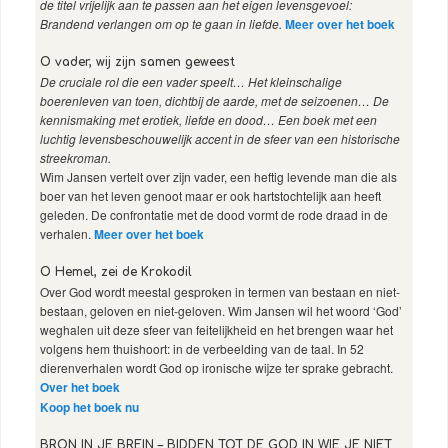
de titel vrijelijk aan te passen aan het eigen levensgevoel:
Brandend verlangen om op te gaan in liefde.
Meer over het boek
O vader, wij zijn samen geweest
De cruciale rol die een vader speelt… Het kleinschalige
boerenleven van toen, dichtbij de aarde, met de seizoenen… De
kennismaking met erotiek, liefde en dood… Een boek met een
luchtig levensbeschouwelijk accent in de sfeer van een historische
streekroman.
Wim Jansen vertelt over zijn vader, een heftig levende man die als
boer van het leven genoot maar er ook hartstochtelijk aan heeft
geleden. De confrontatie met de dood vormt de rode draad in de
verhalen.
Meer over het boek
O Hemel, zei de Krokodil
Over God wordt meestal gesproken in termen van bestaan en niet-
bestaan, geloven en niet-geloven. Wim Jansen wil het woord ‘God’
weghalen uit deze sfeer van feitelijkheid en het brengen waar het
volgens hem thuishoort: in de verbeelding van de taal. In 52
dierenverhalen wordt God op ironische wijze ter sprake gebracht.
Over het boek
Koop het boek nu
BRON IN JE BREIN – BIDDEN TOT DE GOD IN WIE JE NIET