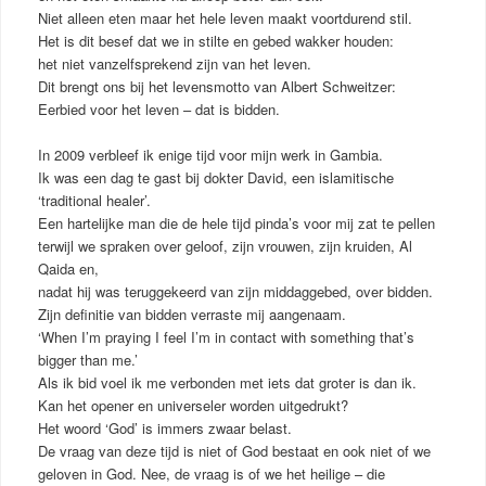
Niet alleen eten maar het hele leven maakt voortdurend stil.
Het is dit besef dat we in stilte en gebed wakker houden:
het niet vanzelfsprekend zijn van het leven.
Dit brengt ons bij het levensmotto van Albert Schweitzer:
Eerbied voor het leven – dat is bidden.
In 2009 verbleef ik enige tijd voor mijn werk in Gambia.
Ik was een dag te gast bij dokter David, een islamitische
‘traditional healer’.
Een hartelijke man die de hele tijd pinda’s voor mij zat te pellen
terwijl we spraken over geloof, zijn vrouwen, zijn kruiden, Al
Qaida en,
nadat hij was teruggekeerd van zijn middaggebed, over bidden.
Zijn definitie van bidden verraste mij aangenaam.
‘When I’m praying I feel I’m in contact with something that’s
bigger than me.’
Als ik bid voel ik me verbonden met iets dat groter is dan ik.
Kan het opener en universeler worden uitgedrukt?
Het woord ‘God’ is immers zwaar belast.
De vraag van deze tijd is niet of God bestaat en ook niet of we
geloven in God. Nee, de vraag is of we het heilige – die