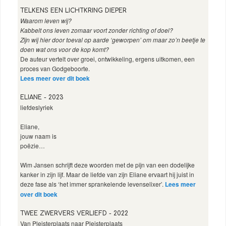
TELKENS EEN LICHTKRING DIEPER
Waarom leven wij?
Kabbelt ons leven zomaar voort zonder richting of doel?
Zijn wij hier door toeval op aarde ‘geworpen’ om maar zo’n beetje te
doen wat ons voor de kop komt?
De auteur vertelt over groei, ontwikkeling, ergens uitkomen, een
proces van Godgeboorte.
Lees meer over dit boek
ELIANE - 2023
liefdeslyriek
Eliane,
jouw naam is
poëzie…
Wim Jansen schrijft deze woorden met de pijn van een dodelijke
kanker in zijn lijf. Maar de liefde van zijn Eliane ervaart hij juist in
deze fase als ‘het immer sprankelende levenselixer’.
Lees meer
over dit boek
TWEE ZWERVERS VERLIEFD - 2022
Van Pleisterplaats naar Pleisterplaats