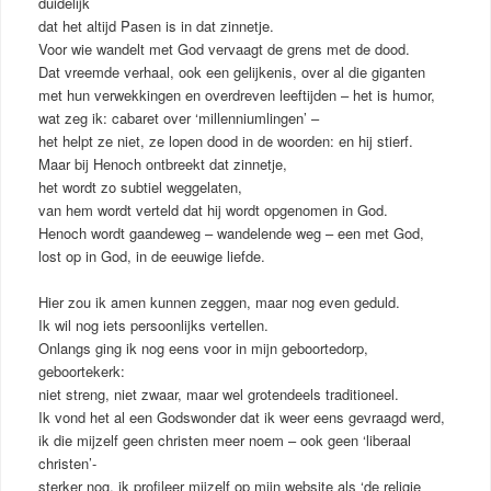
duidelijk
dat het altijd Pasen is in dat zinnetje.
Voor wie wandelt met God vervaagt de grens met de dood.
Dat vreemde verhaal, ook een gelijkenis, over al die giganten
met hun verwekkingen en overdreven leeftijden – het is humor,
wat zeg ik: cabaret over ‘millenniumlingen’ –
het helpt ze niet, ze lopen dood in de woorden: en hij stierf.
Maar bij Henoch ontbreekt dat zinnetje,
het wordt zo subtiel weggelaten,
van hem wordt verteld dat hij wordt opgenomen in God.
Henoch wordt gaandeweg – wandelende weg – een met God,
lost op in God, in de eeuwige liefde.
Hier zou ik amen kunnen zeggen, maar nog even geduld.
Ik wil nog iets persoonlijks vertellen.
Onlangs ging ik nog eens voor in mijn geboortedorp,
geboortekerk:
niet streng, niet zwaar, maar wel grotendeels traditioneel.
Ik vond het al een Godswonder dat ik weer eens gevraagd werd,
ik die mijzelf geen christen meer noem – ook geen ‘liberaal
christen’-
sterker nog, ik profileer mijzelf op mijn website als ‘de religie