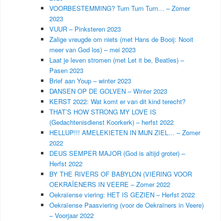
VOORBESTEMMING? Turn Turn Turn… – Zomer
2023
VUUR – Pinksteren 2023
Zalige vreugde om niets (met Hans de Booij: Nooit
meer van God los) – mei 2023
Laat je leven stromen (met Let it be, Beatles) –
Pasen 2023
Brief aan Youp – winter 2023
DANSEN OP DE GOLVEN – Winter 2023
KERST 2022: Wat komt er van dit kind terecht?
THAT’S HOW STRONG MY LOVE IS
(Gedachtenisdienst Koorkerk) – herfst 2022
HELLUP!!! AMELEKIETEN IN MIJN ZIEL… – Zomer
2022
DEUS SEMPER MAJOR (God is altijd groter) –
Herfst 2022
BY THE RIVERS OF BABYLON (VIERING VOOR
OEKRAÏENERS IN VEERE – Zomer 2022
Oekraïense viering: HET IS GEZIEN – Herfst 2022
Oekraïense Paasviering (voor de Oekraïners in Veere)
– Voorjaar 2022