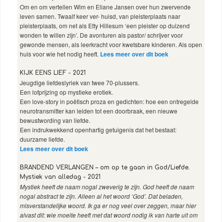
Om en om vertellen Wim en Eliane Jansen over hun zwervende
leven samen. Twaalf keer ver- huisd, van pleisterplaats naar
pleisterplaats, om net als Etty Hillesum ‘een pleister op duizend
wonden te willen zijn’. De avonturen als pastor/ schrijver voor
gewonde mensen, als leerkracht voor kwetsbare kinderen. Als open
huis voor wie het nodig heeft.
Lees meer over dit boek
KIJK EENS LIEF - 2021
Jeugdige liefdeslyriek van twee 70-plussers.
Een lofprijzing op mystieke erotiek.
Een love-story in poëtisch proza en gedichten: hoe een ontregelde
neurotransmitter kan leiden tot een doorbraak, een nieuwe
bewustwording van liefde.
Een indrukwekkend openhartig getuigenis dat het bestaat:
duurzame liefde.
Lees meer over dit boek
BRANDEND VERLANGEN – om op te gaan in God/Liefde.
Mystiek van alledag - 2021
Mystiek heeft de naam nogal zweverig te zijn. God heeft de naam
nogal abstract te zijn. Alleen al het woord ‘God’. Dat beladen,
misverstandelijke woord. Ik ga er nog veel over zeggen, maar hier
alvast dit: wie moeite heeft met dat woord nodig ik van harte uit om