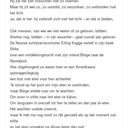
Hij zal het zelf misschien niet zo noemen.
Maar hij zit wel zo, zo verstild, zo verzonken, zo verbonden met
het licht.
Ja, dat is het: hij verbindt zich met het licht – en dat is bidden.
Ook mensen, van wie we niet weten of ze geloven, bidden.
Sterker nog, bidden – in zijn essentie – gaat vooraf aan geloven.
De Noorse schrijver/avonturier Erling Kagge vertelt in zijn boek
Stilte
over een ontdekkingstocht met zijn vriend Börge naar de
Noordpool.
Hoe uitgehongerd ze waren toen er een Amerikaans
spionagevliegtuig
een kist met eten voor hen achterliet:
‘Ik stond op het punt om mijn eten te verslinden,
maar Börge stelde voor om te wachten.
Om even in stilte naar het eten te kijken.
Om langzaam in onszelf tot tien te tellen en dan pas te eten.
Het wachten voelde vreemd,
maar ik heb me nog nooit zo rijk gevoeld als op dat moment van
stilte
en het eten smaakte na afloop beter dan ooit.’