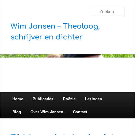
Zoek
Wim Jansen – Theoloog,
schrijver en dichter
Hoofdmenu
Home
Spring naar de primaire inhoud
Spring naar de secundaire inhoud
Publicaties
Poëzie
Lezingen
Blog
Over Wim Jansen
Contact