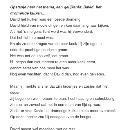
Opstapje naar het thema, een gelijkenis: David, het
dromerige kuiken…
David het kuiken was een beetje dromerig.
David hield van mooie dingen en kon daar lang naar kijken.
Als het ’s morgens licht werd was hij verwonderd.
Dat het licht zo mooi was.
En als ze eten kregen van de boer keek hij zijn ogen uit
naar dat prachtige goudgele graan.
Het was net de zon zelf, dat graan.
Hij begon dan niet meteen te eten maar keek eerst,
genoot eerst van hoe mooi het was.
Nog even wachten, dacht David dan, nog even genieten…
Maar hij merkte al snel dat zijn broertjes en zusjes dat niet
deden.
Zij begonnen wel meteen te eten, heel haastig en schrokkerig.
Zo snel en zoveel dat het in een mum van tijd op was.
Zodat er voor David het dromerige kuiken niets meer overbleef.
Op deze manier zou hij doodgaan van de honger…
David moest wel meedoen met de rest