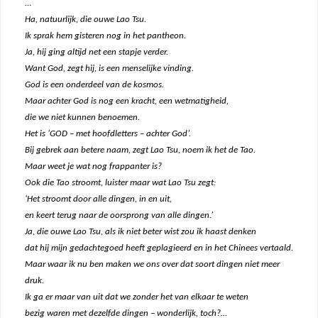
…
Ha, natuurlijk, die ouwe Lao Tsu.
Ik sprak hem gisteren nog in het pantheon.
Ja, hij ging altijd net een stapje verder.
Want God, zegt hij, is een menselijke vinding.
God is een onderdeel van de kosmos.
Maar achter God is nog een kracht, een wetmatigheid,
die we niet kunnen benoemen.
Het is ‘GOD – met hoofdletters – achter God’.
Bij gebrek aan betere naam, zegt Lao Tsu, noem ik het de Tao.
Maar weet je wat nog frappanter is?
Ook die Tao stroomt, luister maar wat Lao Tsu zegt:
‘Het stroomt door alle dingen, in en uit,
en keert terug naar de oorsprong van alle dingen.’
Ja, die ouwe Lao Tsu, als ik niet beter wist zou ik haast denken
dat hij mijn gedachtegoed heeft geplagieerd en in het Chinees vertaald.
Maar waar ik nu ben maken we ons over dat soort dingen niet meer
druk.
Ik ga er maar van uit dat we zonder het van elkaar te weten
bezig waren met dezelfde dingen – wonderlijk, toch?…