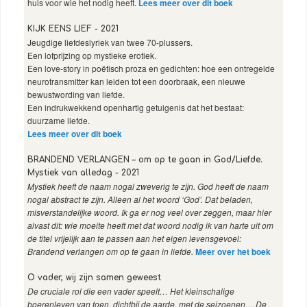
huis voor wie het nodig heeft.
Lees meer over dit boek
KIJK EENS LIEF - 2021
Jeugdige liefdeslyriek van twee 70-plussers.
Een lofprijzing op mystieke erotiek.
Een love-story in poëtisch proza en gedichten: hoe een ontregelde
neurotransmitter kan leiden tot een doorbraak, een nieuwe
bewustwording van liefde.
Een indrukwekkend openhartig getuigenis dat het bestaat:
duurzame liefde.
Lees meer over dit boek
BRANDEND VERLANGEN – om op te gaan in God/Liefde.
Mystiek van alledag - 2021
Mystiek heeft de naam nogal zweverig te zijn. God heeft de naam
nogal abstract te zijn. Alleen al het woord ‘God’. Dat beladen,
misverstandelijke woord. Ik ga er nog veel over zeggen, maar hier
alvast dit: wie moeite heeft met dat woord nodig ik van harte uit om
de titel vrijelijk aan te passen aan het eigen levensgevoel:
Brandend verlangen om op te gaan in liefde.
Meer over het boek
O vader, wij zijn samen geweest
De cruciale rol die een vader speelt… Het kleinschalige
boerenleven van toen, dichtbij de aarde, met de seizoenen… De