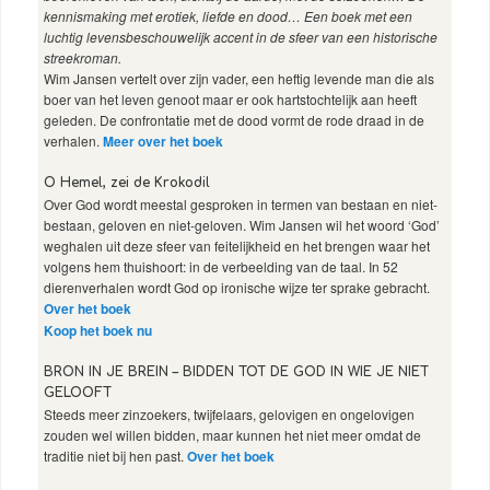
kennismaking met erotiek, liefde en dood… Een boek met een
luchtig levensbeschouwelijk accent in de sfeer van een historische
streekroman.
Wim Jansen vertelt over zijn vader, een heftig levende man die als
boer van het leven genoot maar er ook hartstochtelijk aan heeft
geleden. De confrontatie met de dood vormt de rode draad in de
verhalen.
Meer over het boek
O Hemel, zei de Krokodil
Over God wordt meestal gesproken in termen van bestaan en niet-
bestaan, geloven en niet-geloven. Wim Jansen wil het woord ‘God’
weghalen uit deze sfeer van feitelijkheid en het brengen waar het
volgens hem thuishoort: in de verbeelding van de taal. In 52
dierenverhalen wordt God op ironische wijze ter sprake gebracht.
Over het boek
Koop het boek nu
BRON IN JE BREIN – BIDDEN TOT DE GOD IN WIE JE NIET
GELOOFT
Steeds meer zinzoekers, twijfelaars, gelovigen en ongelovigen
zouden wel willen bidden, maar kunnen het niet meer omdat de
traditie niet bij hen past.
Over het boek