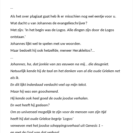
…
Als het over plagiaat gaat heb ik er misschien nog wel eentje voor u.
Wat dacht u van Johannes de evangelieschrijver?
Met zijn: ‘In het begin was de Logos. Alle dingen zijn door de Logos
ontstaan.’
Johannes lijkt wel te spelen met uw woorden.
Maar bedoelt hij ook hetzelfde, meneer Herakleitos?…
…
Johannes, ha, dat jonkie van zes eeuwen na mij… die deugniet.
Natuurlijk kende hij de taal en het denken van al die oude Grieken net
als ik.
En dit lijkt inderdaad verdacht veel op mijn tekst.
Maar hij was een goochemerd.
Hij kende ook heel goed de oude joodse verhalen.
En wat heeft hij gedaan?
Om zo universeel mogelijk te zijn voor de mensen van zijn tijd
heeft hij dat oude Griekse begrip ‘Logos’
verweven met het joodse scheppingsverhaal uit Genesis 1 –
en met de God van dat verhaal.