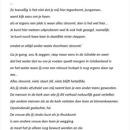
…
Zo toevallig is het niet dat je mij hier tegenkomt, jongeman,
want kijk eens om je heen:
als er ergens een plek is waar alles stroomt, dan is het wel hier…
Je kunt hier meteen uitproberen wat ik ook heb gezegd, namelijk:
‘Je kunt nooit twee keer in dezelfde rivier stappen,
omdat er altijd ander water doorheen stroomt.’
Ga je gang, zou ik zeggen, stap maar eens in de Schelde en weet
dat het water dat nu om je voeten speelt morgen in Griekenland is
en het water waar jij over een minuut instapt is nog ergens daar op
zee…
Alles stroomt, niets staat stil, niets blijft hetzelfde.
Als jij straks afscheid van mij neemt ben je een ander mens geworden.
De mensen in de kerk aan wie jij dit verhaal natuurlijk gaat vertellen
zijn andere mensen als ze de kerk verlaten dan toen ze binnenkwamen.
Opwindende gedachte, hè.
De vrouw die jij straks kust als je thuiskomt
is een andere vrouw dan toen je wegging.
Je moet het je alleen nog bewust worden en zie: