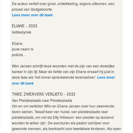
De auteur vertelt over groei, ontwikkeling, ergens uitkomen, een
proces van Godgeboorte.
Lees meer over dit boek
ELIANE - 2023
liefdeslyriek
Eliane,
jouw naam is
poëzie…
Wim Jansen schrijft deze woorden met de pijn van een dodelijke
kanker in zijn lijf. Maar de liefde van zijn Eliane ervaart hij juist in
deze fase als ‘het immer sprankelende levenselixer’.
Lees meer
over dit boek
TWEE ZWERVERS VERLIEFD - 2022
Van Pleisterplaats naar Pleisterplaats
Om en om vertellen Wim en Eliane Jansen over hun zwervende
leven samen. Twaalf keer ver- huisd, van pleisterplaats naar
pleisterplaats, om net als Etty Hillesum ‘een pleister op duizend
wonden te willen zijn’. De avonturen als pastor/ schrijver voor
gewonde mensen, als leerkracht voor kwetsbare kinderen. Als open