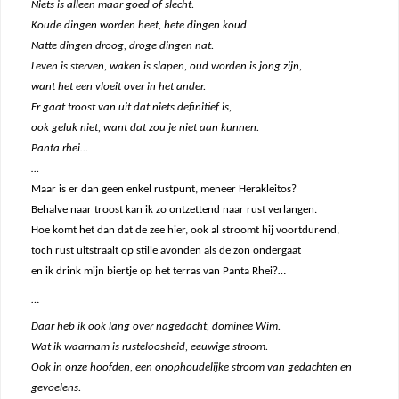
Niets is alleen maar goed of slecht.
Koude dingen worden heet, hete dingen koud.
Natte dingen droog, droge dingen nat.
Leven is sterven, waken is slapen, oud worden is jong zijn,
want het een vloeit over in het ander.
Er gaat troost van uit dat niets definitief is,
ook geluk niet, want dat zou je niet aan kunnen.
Panta rhei…
…
Maar is er dan geen enkel rustpunt, meneer Herakleitos?
Behalve naar troost kan ik zo ontzettend naar rust verlangen.
Hoe komt het dan dat de zee hier, ook al stroomt hij voortdurend,
toch rust uitstraalt op stille avonden als de zon ondergaat
en ik drink mijn biertje op het terras van Panta Rhei?…
…
Daar heb ik ook lang over nagedacht, dominee Wim.
Wat ik waarnam is rusteloosheid, eeuwige stroom.
Ook in onze hoofden, een onophoudelijke stroom van gedachten en
gevoelens.