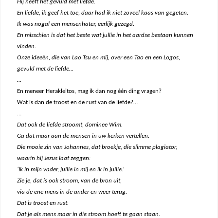
Hij heeft het gevuld met liefde.
En liefde, ik geef het toe, daar had ik niet zoveel kaas van gegeten.
Ik was nogal een mensenhater, eerlijk gezegd.
En misschien is dat het beste wat jullie in het aardse bestaan kunnen
vinden.
O
nze ideeën, die van Lao Tsu en mij, over een Tao en een Logos,
gevuld met de liefde…
…
En meneer Herakleitos, mag ik dan nog één ding vragen?
Wat is dan de troost en de rust van de liefde?…
…
Dat ook de liefde stroomt, dominee Wim.
Ga dat maar aan de mensen in uw kerken vertellen.
Die mooie zin van Johannes, dat broekje, die slimme plagiator,
waarin hij Jezus laat zeggen:
‘Ik in mijn vader, jullie in mij en ik in jullie.’
Zie je, dat is ook stroom, van de bron uit,
via de ene mens in de ander en weer terug.
Dat is troost en rust.
Dat je als mens maar in die stroom hoeft te gaan staan.