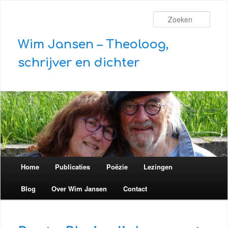
Zoek
Wim Jansen – Theoloog,
schrijver en dichter
Hoofdmenu
Home
Spring naar de primaire inhoud
Spring naar de secundaire inhoud
Publicaties
Poëzie
Lezingen
Blog
Over Wim Jansen
Contact