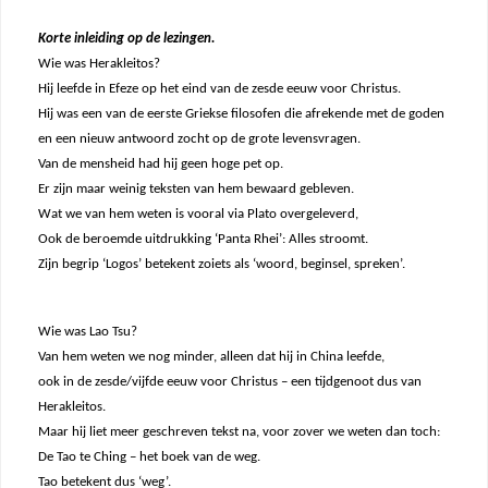
Korte inleiding op de lezingen.
Wie was Herakleitos?
Hij leefde in Efeze op het eind van de zesde eeuw voor Christus.
Hij was een van de eerste Griekse filosofen die afrekende met de goden
en een nieuw antwoord zocht op de grote levensvragen.
Van de mensheid had hij geen hoge pet op.
Er zijn maar weinig teksten van hem bewaard gebleven.
Wat we van hem weten is vooral via Plato overgeleverd,
Ook de beroemde uitdrukking ‘Panta Rhei’: Alles stroomt.
Zijn begrip ‘Logos’ betekent zoiets als ‘woord, beginsel, spreken’.
Wie was Lao Tsu?
Van hem weten we nog minder, alleen dat hij in China leefde,
ook in de zesde/vijfde eeuw voor Christus – een tijdgenoot dus van
Herakleitos.
Maar hij liet meer geschreven tekst na, voor zover we weten dan toch:
De Tao te Ching – het boek van de weg.
Tao betekent dus ‘weg’.