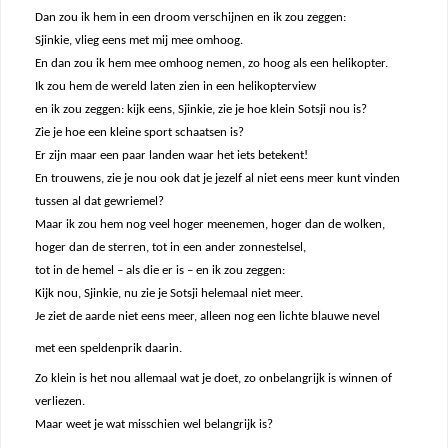
Dan zou ik hem in een droom verschijnen en ik zou zeggen:
Sjinkie, vlieg eens met mij mee omhoog.
En dan zou ik hem mee omhoog nemen, zo hoog als een helikopter.
Ik zou hem de wereld laten zien in een helikopterview
en ik zou zeggen: kijk eens, Sjinkie, zie je hoe klein Sotsji nou is?
Zie je hoe een kleine sport schaatsen is?
Er zijn maar een paar landen waar het iets betekent!
En trouwens, zie je nou ook dat je jezelf al niet eens meer kunt vinden
tussen al dat gewriemel?
Maar ik zou hem nog veel hoger meenemen, hoger dan de wolken,
hoger dan de sterren, tot in een ander zonnestelsel,
tot in de hemel – als die er is – en ik zou zeggen:
Kijk nou, Sjinkie, nu zie je Sotsji helemaal niet meer.
Je ziet de aarde niet eens meer, alleen nog een lichte blauwe nevel
met een speldenprik daarin.
Zo klein is het nou allemaal wat je doet, zo onbelangrijk is winnen of
verliezen.
Maar weet je wat misschien wel belangrijk is?